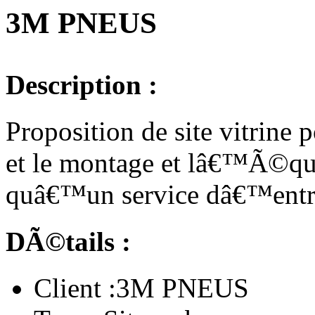
3M PNEUS
Description :
Proposition de site vitrine 
et le montage et lâ€™Ã©qui
quâ€™un service dâ€™entret
DÃ©tails :
Client :
3M PNEUS