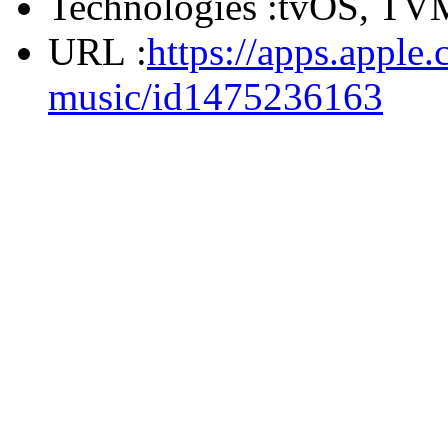
Technologies :
tvOS, TVM
URL :
https://apps.apple
music/id1475236163