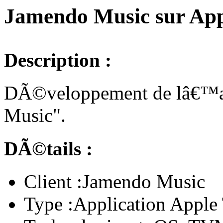
Jamendo Music sur Ap
Description :
DÃ©veloppement de lâ€™a
Music".
DÃ©tails :
Client :
Jamendo Music
Type :
Application Apple